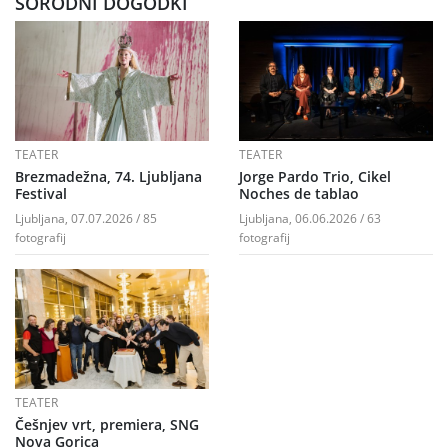
SORODNI DOGODKI
TEATER
TEATER
Brezmadežna, 74. Ljubljana
Jorge Pardo Trio, Cikel
Festival
Noches de tablao
Ljubljana, 07.07.2026 / 85
Ljubljana, 06.06.2026 / 63
fotografij
fotografij
TEATER
Češnjev vrt, premiera, SNG
Nova Gorica