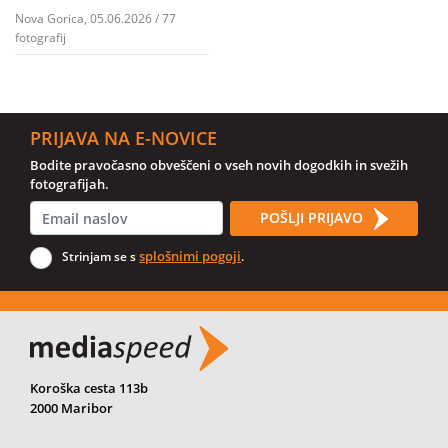
Nova Gorica, 05.06.2026 / 77
fotografij
PRIJAVA NA E-NOVICE
Bodite pravočasno obveščeni o vseh novih dogodkih in svežih
fotografijah.
POŠLJI PRIJAVO
splošnimi pogoji
Strinjam se s
.
Koroška cesta 113b
2000 Maribor