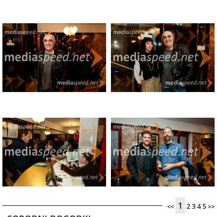
1
2
3
4
5
<<
>>