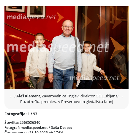
Maša Pelko
je zgodbo zasnovala kot poklon otroški domišljiji,
radovednosti in prijateljstvu.
Na odru so blesteli
Peter Alojz Marn
,
Vesna Pernarčič
,
Aljoša
Ternovšek
,
Vesna Jevnikar
,
Miha Rodman
in
Borut Veselko
.
Dramaturginja
Marinka Poštrak
je izpostavila, da Pu ni le zgodba za
otroke, temveč sporočilo za vse generacije.
Prejšnja
Nasled
...
;
Aleš Klement
, Zavarovalnica Triglav, direktor OE Ljubljana;
...
Pu, otroška premiera v Prešernovem gledališču Kranj
Fotografija:
1
/
93
Številka: 25635X6840
Fotograf: mediaspeed.net / Saša Despot
Čas posnetka: 23.10.2025 ob 17:34