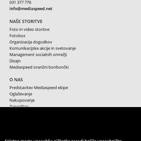
031 377 776
info@mediaspeed.net
NAŠE STORITVE
Foto in video storitve
Fotobox
Organizacija dogodkov
Komunikacijske akcije in svetovanje
Management socialnih omrežji
Dizajn
Mediaspeed oranžni bonbončki
O NAS
Predstavitev Mediaspeed ekipe
Oglaševanje
Nakupovanje
Zaposlitev
Splošni pogoji poslovanja
Varstvo osebnih podatkov
Piškotki
SPREMLJAJTE NAS
Spletno mesto uporablja piškotke zaradi boljše uporabniške