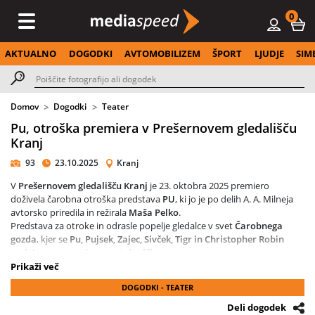
0
AKTUALNO
DOGODKI
AVTOMOBILIZEM
ŠPORT
LJUDJE
SIM
Domov
Dogodki
Teater
Pu, otroška premiera v Prešernovem gledališču
Kranj
93
23.10.2025
Kranj
V
Prešernovem gledališču Kranj
je 23. oktobra 2025 premiero
doživela čarobna otroška predstava
PU
, ki jo je po delih A. A. Milneja
avtorsko priredila in režirala
Maša Pelko
.
Predstava za otroke in odrasle popelje gledalce v svet
Čarobnega
gozda
, kjer se
Pu, Pujsek, Zajec, Sivček, Tigr in Christopher Robin
podajo na nepozabno pustolovščino.
Občinstvo je navdušila s toplino, humorjem in igrivo energijo, ki je
Prikaži več
napolnila oder in dvorano.
DOGODKI - TEATER
Direktor gledališča
Rok Bozovičar
je poudaril, da predstava nadaljuje
tradicijo
gledališča za vse generacije
.
Deli dogodek