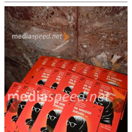
simbolizma in družbene kritike
ustvarjalci raziskujejo vprašanja,
kako posameznik danes dojema svoj razredni položaj, in kako se
stari družbeni vzorci preoblikujejo v novih oblikah prekarnega dela
in družbene izolacije.
Predstava je s svojo
izjemno igralsko zasedbo
(Vesna Pernarčič,
Aljoša Ternovšek, Luka Bokšan, Barbara Medvešček, Mojka Končar,
Lucija Harum in drugi) ter
močno vizualno podobo
navdušila
občinstvo in požela dolgotrajen aplavz. Scenografijo je ustvarila
Urša Vidic
, kostume
Nina Čehovin
, glasbo
Branko Rožman
, svetlobo
pa je oblikoval
Domen Lušin
.
Prejšnja
Nasled