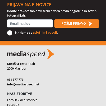
PRIJAVA NA E-NOVICE
Bodite pravočasno obveščeni o vseh novih dogodkih in svežih
fotografijah.
POŠLJI PRIJAVO
splošnimi pogoji
Strinjam se s
.
Koroška cesta 113b
2000 Maribor
031 377 776
info@mediaspeed.net
NAŠE STORITVE
Foto in video storitve
Fotobox