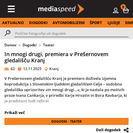
0
AKTUALNO
DOGODKI
AVTOMOBILIZEM
ŠPORT
LJUDJE
SIM
Domov
Dogodki
Teater
In mnogi drugi, premiera v Prešernovem
gledališču Kranj
62
12.11.2025
Kranj
V
Prešernovem gledališču Kranj
je premiero doživela izjemna
koprodukcija s
Slovenskim ljudskim gledališčem Celje
– sodobna
gledališka uprizoritev
»In mnogi drugi…«
, ki je nastala po motivih
proze
Ivana Cankarja
, v priredbi
Varje Hrvatin
in
Bora Ravbarja
, ki
je predstavo tudi režiral.
Izhajajoč iz Cankarjeve zgodbe Mater je zatajil in drugih njegovih
Prikaži več
proznih del, predstava pogumno razpira teme
revščine, razrednega
DOGODKI - TEATER
sramu in družbene neenakosti
v kontekstu sodobnega,
postkapitalističnega sveta. S prepletom
intimnih prizorov,
Deli dogodek