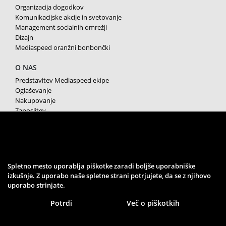
Organizacija dogodkov
Komunikacijske akcije in svetovanje
Management socialnih omrežji
Dizajn
Mediaspeed oranžni bonbončki
O NAS
Predstavitev Mediaspeed ekipe
Oglaševanje
Nakupovanje
Zaposlitev
Splošni pogoji poslovanja
Varstvo osebnih podatkov
Piškotki
SPREMLJAJTE NAS
Spletno mesto uporablja piškotke zaradi boljše uporabniške
izkušnje. Z uporabo naše spletne strani potrjujete, da se z njihovo
uporabo strinjate.
Potrdi
Več o piškotkih