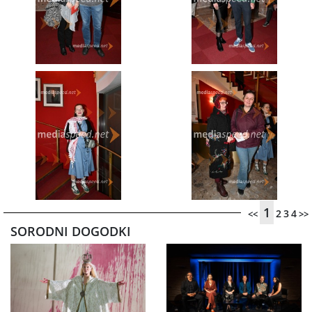
1
2
3
4
<<
>>
SORODNI DOGODKI