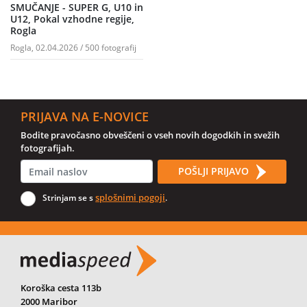
SMUČANJE - SUPER G, U10 in
U12, Pokal vzhodne regije,
Rogla
Rogla, 02.04.2026 / 500 fotografij
PRIJAVA NA E-NOVICE
Bodite pravočasno obveščeni o vseh novih dogodkih in svežih
fotografijah.
POŠLJI PRIJAVO
splošnimi pogoji
Strinjam se s
.
Koroška cesta 113b
2000 Maribor