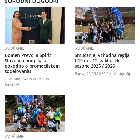
SORODNI DOGODKI
SMUČANJE
SMUČANJE
Domen Prevc in Spirit
Smučanje, Vzhodna regija,
Slovenija podpisala
U10 in U12, zaključek
pogodbo o promocijskem
sezone 2025 / 2026
sodelovanju
Rogla, 09.05.2026 / 41 fotografij
Ljubljana, 14.05.2026 / 36
fotografij
SMUČANJE