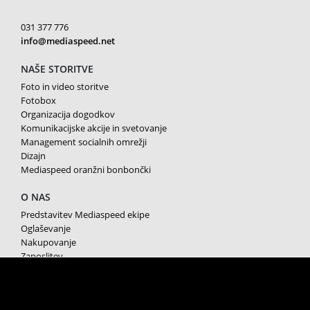
031 377 776
info@mediaspeed.net
NAŠE STORITVE
Foto in video storitve
Fotobox
Organizacija dogodkov
Komunikacijske akcije in svetovanje
Management socialnih omrežji
Dizajn
Mediaspeed oranžni bonbončki
O NAS
Predstavitev Mediaspeed ekipe
Oglaševanje
Nakupovanje
Zaposlitev
Splošni pogoji poslovanja
Varstvo osebnih podatkov
Piškotki