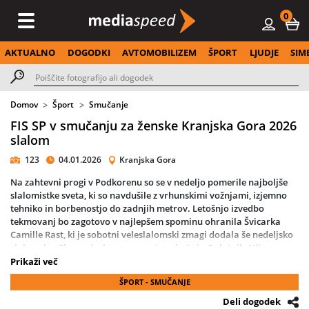
0
AKTUALNO
DOGODKI
AVTOMOBILIZEM
ŠPORT
LJUDJE
SIM
Domov
Šport
Smučanje
FIS SP v smučanju za ženske Kranjska Gora 2026
slalom
123
04.01.2026
Kranjska Gora
Na zahtevni progi v Podkorenu so se v nedeljo pomerile najboljše
slalomistke sveta, ki so navdušile z vrhunskimi vožnjami, izjemno
tehniko in borbenostjo do zadnjih metrov. Letošnjo izvedbo
tekmovanj bo zagotovo v najlepšem spominu ohranila Švicarka
Camille Rast, ki je sobotni veleslalomski zmagi dodala še nedeljsko
slalomsko. Slovenske barve so zastopale Anja Oplotnik, Nika
Tomšič, Caterina Sinigoi, Lila Lapanja in Ana Bucik Jogan.
Prikaži več
ŠPORT - SMUČANJE
Deli dogodek