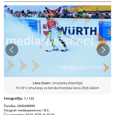
Prejšnja
Nasled
Lena Duerr
, smučarka (Nemčija)
FIS SP v smučanju za ženske Kranjska Gora 2026 slalom
Fotografija:
1
/
123
Številka: 26004X8899
Fotograf: mediaspeed.net / B.C.
Čas posnetka: 04.01.2026 ob 10:33