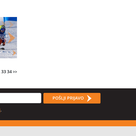
2
33
34
>>
POŠLJI PRIJAVO
i
.