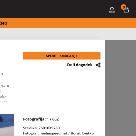
0
ČNO
ŠPORT - SMUČANJE
Deli dogodek
 s
la vam
!
tako
NJE!
Fotografija:
1
/
662
riljem
Številka: 26016X9780
Fotograf: mediaspeed.net / Borut Cvetko