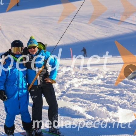
or, SK Pohorje, SK Celje, SK Črna in Fužinar Ravne so pokazali veliko znanja
d v novo tekmovalno sezono. Tekma je potekala v dobrih razmerah in športn
.
Na