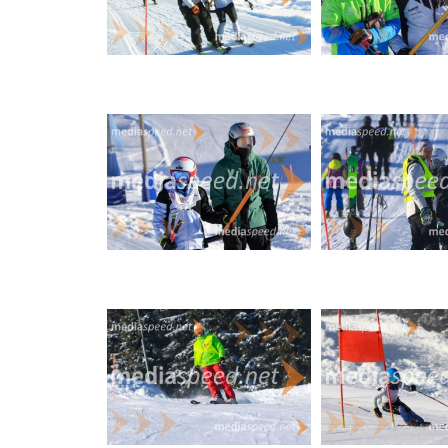
10 Eva Kus Ambrož SK Maribor 2015 +4.41
11 Žana Kotnik Fužinar Ravne 2015 +4.98
12 Zarja Gradišnik Fužinar Ravne 2014 +6.22
U12 – cicibani (veleslalom)
Mesto Ime in priimek Klub Letnik Čas / Zaostanek
1 Tim Cilenšek AŠ Rogla 2015 0:33.00
2 Žiga Iršič SK Maribor 2014 +0.20
3 Nik Rataj Fužinar Ravne 2014 +0.80
4 Krištof Jamšek AŠ Rogla 2014 +1.04
5 Racko Kostić 2015 +1.27
6 Aleksej Trajković 2015 +1.32
7 Nejc Pernek SK Maribor 2014 +1.33
8 Erik Cimerman Fužinar Ravne 2015 +1.35
9 Bor Grabner Fužinar Ravne 2014 +2.23
10 Sava Šabanović 2015 +2.79
11 Tine Trost Fužinar Ravne 2015 +2.82
12 Nikita Titov 2015 +4.49
13 Swen Flor SK Maribor 2015 +6.55
14 Luka Pavlin Fužinar Ravne 2015 +7.45