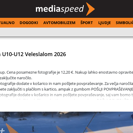
TUALNO
DOGODKI
AVTOMOBILIZEM
ŠPORT
LJUDJE
SIMBOLI
a U10-U12 Veleslalom 2026
kup. Cena posamezne fotografije je 12,20 €. Nakup lahko enostavno opravite
zaključite naročilo.
otografije dodate v košarico in nam pošljete povpraševanje. Za večja naroči
te zaključiti s plačilom s kartico, ampak z gumbom POŠLJI POVPRAŠEVANJE
fotografije dodate v košarico in nam pošljete povpraševanje, saj vam bomo 
 smete zaključiti s plačilom s kartico, ampak z gumbom POŠLJI POVPRAŠEVA
kala prva tekma Pokala Vzhodne regije v alpskem smučanju, ki poteka pod ok
so se pomerili najmlajši tekmovalci kategorij U10 in U12.