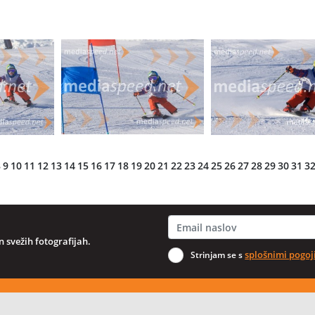
8
9
10
11
12
13
14
15
16
17
18
19
20
21
22
23
24
25
26
27
28
29
30
31
3
 svežih fotografijah.
splošnimi pogoj
Strinjam se s