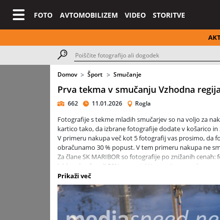
FOTO
AVTOMOBILIZEM
VIDEO
STORITVE
AK
Domov
Šport
Smučanje
Prva tekma v smučanju Vzhodna regij
662
11.01.2026
Rogla
Fotografije s tekme mladih smučarjev so na voljo za na
kartico tako, da izbrane fotografije dodate v košarico in 
V primeru nakupa več kot 5 fotografij vas prosimo, da f
obračunamo 30 % popust. V tem primeru nakupa ne sme
Za člane SK MARIBOR so fotografije po znižanih cenah: 
lahko obračunali 50% popust. V tem primeru nakupa ne
Prikaži več
Pokal Vzhodne regije v alpskem smučanju – U10 in U12
V nedeljo, 11. januarja 2026, je na smučišču Rogla pote
Smučarske zveze Slovenije (SZS). V disciplini veleslalom 