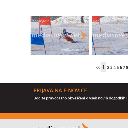
1
2
3
4
5
6
7
<<
PRIJAVA NA E-NOVICE
Bodite pravočasno obveščeni o vseh novih dogodkih in