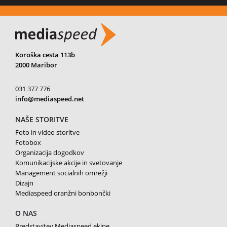
Koroška cesta 113b
2000 Maribor
031 377 776
info@mediaspeed.net
NAŠE STORITVE
Foto in video storitve
Fotobox
Organizacija dogodkov
Komunikacijske akcije in svetovanje
Management socialnih omrežji
Dizajn
Mediaspeed oranžni bonbončki
O NAS
Predstavitev Mediaspeed ekipe