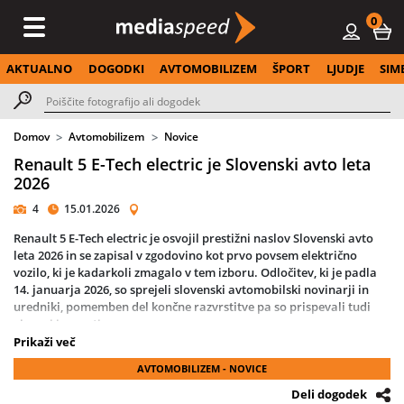
0
AKTUALNO
DOGODKI
AVTOMOBILIZEM
ŠPORT
LJUDJE
SIM
Domov
Avtomobilizem
Novice
Renault 5 E-Tech electric je Slovenski avto leta
2026
4
15.01.2026
Renault 5 E-Tech electric je osvojil prestižni naslov Slovenski avto
leta 2026 in se zapisal v zgodovino kot prvo povsem električno
vozilo, ki je kadarkoli zmagalo v tem izboru. Odločitev, ki je padla
14. januarja 2026, so sprejeli slovenski avtomobilski novinarji in
uredniki, pomemben del končne razvrstitve pa so prispevali tudi
glasovi javnosti.
Prikaži več
Izbor za Slovenski avto leta, ki poteka že od leta 1993, velja za
AVTOMOBILIZEM - NOVICE
najpomembnejše avtomobilsko priznanje v Sloveniji. Letos je bil
rezultat še posebej zgovoren: Renault 5 E-Tech electric je že pred
Deli dogodek