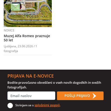
NOVICE
Muzej Alfa Romeo praznuje
50 let
Ljubljana, 23.06.2026 / 1
fotografija
PRIJAVA NA E-NOVICE
Bodite pravočasno obveščeni o vseh novih dogodkih in svežih
fotografijah.
POŠLJI PRIJAVO
splošnimi pogoji
Strinjam se s
.