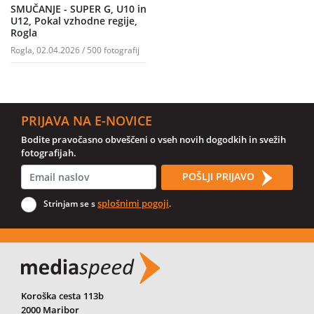
SMUČANJE - SUPER G, U10 in
(50) Jure Rakuša (SK Pohorje) – 0:43.47
U12, Pokal vzhodne regije,
Rogla
(53) Štefan Jamšek (AŠ Rogla) – +1.40
Rogla, 02.04.2026 / 500 fotografij
(51) Victor Dimov (Olimpija) – +1.43
PRIJAVA NA E-NOVICE
(54) Marko Alain Podkubovšek (AŠ Rogla) – +9.37
Bodite pravočasno obveščeni o vseh novih dogodkih in svežih
fotografijah.
(48) Patrik Paradiž (SŠK) – +9.97
POŠLJI PRIJAVO
(49) Filip Merkač (Fužinar Ravne) – +17.27
splošnimi pogoji
Strinjam se s
.
(52) Ksaver Golob (Fužinar Ravne) – +22.45
(55) Mark Zih (Fužinar Ravne) – DNS
U09 deklice
Koroška cesta 113b
2000 Maribor