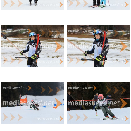
U07 dečki
(25) Jure Hren (AŠ Rogla) – 0:51.42
(28) Jan Jelen (SK Črna) – +4.35
(31) Mark Trost (Mežica) – +5.17
(26) Liam Škorjanc (Velika planina) – +9.93
(110) Tjaš Šepul (Mežica) – +13.30
(29) Nace Mlakar (Fužinar Ravne) – +14.80
(27) David Lakić (Fužinar Ravne) – +68.15
(30) Matevž Pavše (Fužinar Ravne) – DNS