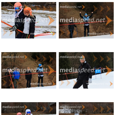
(9) Aljaž Gosak (SK Maribor) – 0:56.44
(8) Filip Grobelnik (SK Črna) – +15.50
(11) Luka Trost (Mežica) – +21.65
(10) Jakob Fornazarič (Vuzenica) – +27.51
(12) Fran Golob (Fužinar Ravne) – +35.99
U07 deklice
(21) Sia Bolčevič (SK Pohorje) – 0:53.59
(16) Lara Kotnik (Fužinar Ravne) – +3.91
(17) Brina Kadič (Velika planina) – +4.09