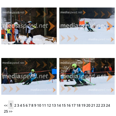
(32) Adrian Paradiž (SŠK) – DNS
U08 deklice
(35) Maša Pisnik (Vuzenica) – 0:45.91
(47) Mina Vute (Fužinar Ravne) – +2.91
(45) Iva Brigadir (SK Pohorje) – +6.69
(40) Iza Helbl (Vuzenica) – +8.77
(39) Kim Remše (Velika planina) – +9.72
(38) Anika Ivartnik (Fužinar Ravne) – +9.87
1
2
3
4
5
6
7
8
9
10
11
12
13
14
15
16
17
18
19
20
21
22
23
24
<<
(44) Khloe Kolar (Fužinar Ravne) – +13.49
25
>>