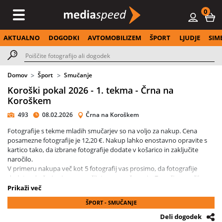
0
AKTUALNO
DOGODKI
AVTOMOBILIZEM
ŠPORT
LJUDJE
SIM
Domov
Šport
Smučanje
Koroški pokal 2026 - 1. tekma - Črna na
Koroškem
493
08.02.2026
Črna na Koroškem
Fotografije s tekme mladih smučarjev so na voljo za nakup. Cena
posamezne fotografije je 12,20 €. Nakup lahko enostavno opravite s
kartico tako, da izbrane fotografije dodate v košarico in zaključite
naročilo.
V primeru nakupa več kot 5 fotografij vas prosimo, da fotografije
dodate v košarico in nam pošljete povpraševanje. Za večja naročila
vam obračunamo 30 % popust. V tem primeru nakupa ne smete
Prikaži več
zaključiti s plačilom s kartico, ampak z gumbom POŠLJI
ŠPORT - SMUČANJE
POVPRAŠEVANJE!
Za člane SK MARIBOR so fotografije po znižanih cenah: fotografije
Deli dogodek