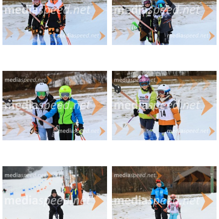
(20) Lora Mori (Vuzenica) – +5.56
(23) Dora Vrabič (SK Črna) – +12.18
(19) Ronja Delalut (SK Črna) – +14.13
(14) Anika Hercog (SK Črna) – +15.33
(24) Mima Košuta (Fužinar Ravne) – +17.26
(15) Tanja Oprešnik (SK Črna) – +17.48
(13) Nome Jerak (SK Črna) – +23.27
(18) Lena Bogdan Fašun (SK Črna) – +24.77
(22) Julija Fece Vidmar (SK Črna) – +34.29