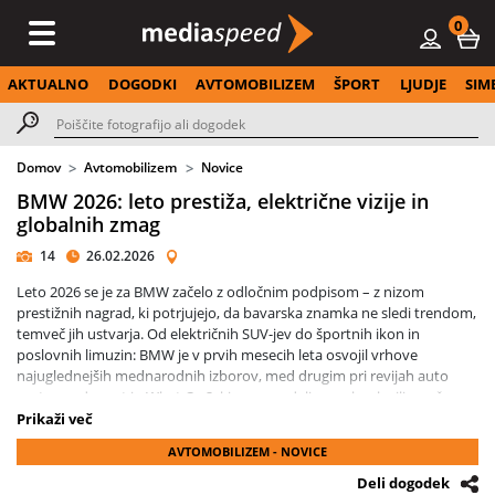
0
AKTUALNO
DOGODKI
AVTOMOBILIZEM
ŠPORT
LJUDJE
SIM
Domov
Avtomobilizem
Novice
BMW 2026: leto prestiža, električne vizije in
globalnih zmag
14
26.02.2026
Leto 2026 se je za BMW začelo z odločnim podpisom – z nizom
prestižnih nagrad, ki potrjujejo, da bavarska znamka ne sledi trendom,
temveč jih ustvarja. Od električnih SUV-jev do športnih ikon in
poslovnih limuzin: BMW je v prvih mesecih leta osvojil vrhove
najuglednejših mednarodnih izborov, med drugim pri revijah auto
motor und sport in What Car?, kjer so modeli znamke slavili v več
ključnih kategorijah.
Prikaži več
AVTOMOBILIZEM - NOVICE
V središču pozornosti stoji novi BMW iX3, prvi predstavnik generacije
Neue Klasse. Električni SUV z dosegom do 805 kilometrov (WLTP),
Deli dogodek