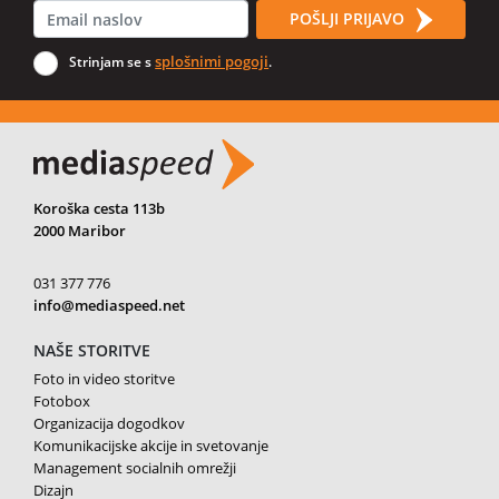
POŠLJI PRIJAVO
splošnimi pogoji
Strinjam se s
.
Koroška cesta 113b
2000 Maribor
031 377 776
info@mediaspeed.net
NAŠE STORITVE
Foto in video storitve
Fotobox
Organizacija dogodkov
Komunikacijske akcije in svetovanje
Management socialnih omrežji
Dizajn