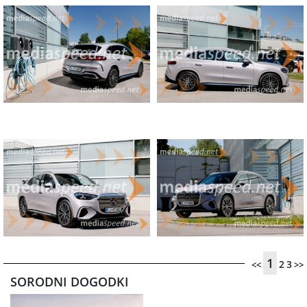
1
2
3
<<
>>
SORODNI DOGODKI