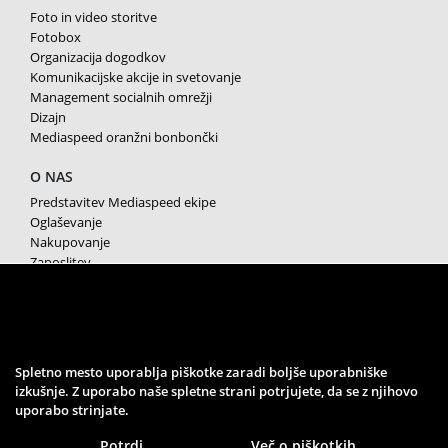
Foto in video storitve
Fotobox
Organizacija dogodkov
Komunikacijske akcije in svetovanje
Management socialnih omrežji
Dizajn
Mediaspeed oranžni bonbončki
O NAS
Predstavitev Mediaspeed ekipe
Oglaševanje
Nakupovanje
Zaposlitev
Splošni pogoji poslovanja
Varstvo osebnih podatkov
Piškotki
SPREMLJAJTE NAS
Spletno mesto uporablja piškotke zaradi boljše uporabniške
izkušnje. Z uporabo naše spletne strani potrjujete, da se z njihovo
uporabo strinjate.
Potrdi
Več o piškotkih