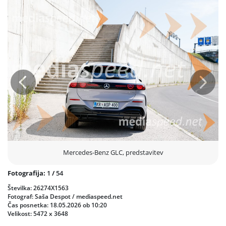
polnjenje, ob tem pa z zračnim vzmetenjem AIRMATIC zagotavlja
visoko raven udobja in prostornosti za vsakodnevne poti ali daljša
potovanja. Predstavitev je razkrila vozilo, ki združuje prestiž,
inovativnost in trajnostno prihodnost avtomobilske industrije.
Prejšnja
Nasled
Mercedes-Benz GLC, predstavitev
Fotografija:
1
/
54
Številka: 26274X1563
Fotograf: Saša Despot / mediaspeed.net
Čas posnetka: 18.05.2026 ob 10:20
Velikost: 5472 x 3648