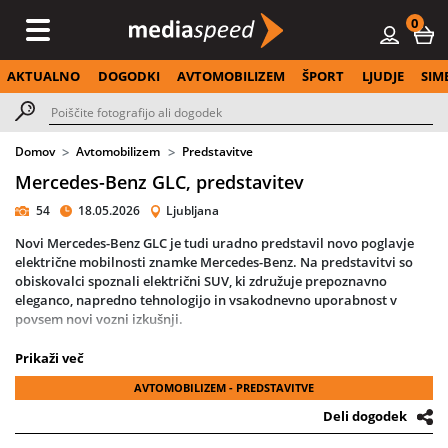
0
AKTUALNO
DOGODKI
AVTOMOBILIZEM
ŠPORT
LJUDJE
SIM
Domov
Avtomobilizem
Predstavitve
Mercedes-Benz GLC, predstavitev
54
18.05.2026
Ljubljana
Novi Mercedes-Benz GLC je tudi uradno predstavil novo poglavje
električne mobilnosti znamke Mercedes-Benz. Na predstavitvi so
obiskovalci spoznali električni SUV, ki združuje prepoznavno
eleganco, napredno tehnologijo in vsakodnevno uporabnost v
povsem novi vozni izkušnji.
Model je navdušil z izrazitim dizajnom in osvetljeno masko z več kot
Prikaži več
900 svetlobnimi elementi, medtem ko inteligentni sistem MB.OS,
AVTOMOBILIZEM - PREDSTAVITVE
največji zaslon MBUX Hyperscreen doslej ter napredne digitalne
funkcije postavljajo nove standarde sodobne mobilnosti.
Deli dogodek
Novi električni GLC prinaša doseg do 715 kilometrov in ultra hitro