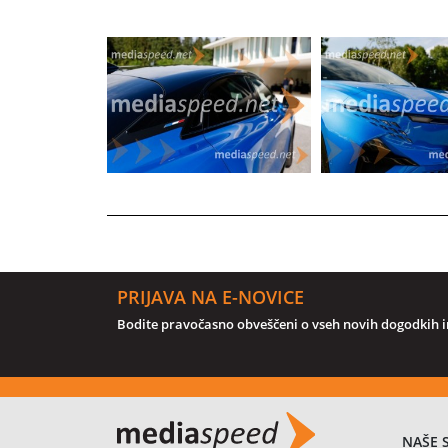
PRIJAVA NA E-NOVICE
Bodite pravočasno obveščeni o vseh novih dogodkih in
NAŠE 