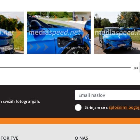
<<
 svežih fotografijah.
splošnimi pogoj
Strinjam se s
STORITVE
O NAS