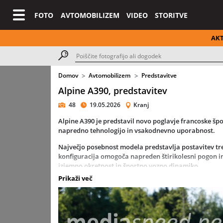
FOTO
AVTOMOBILIZEM
VIDEO
STORITVE
AK
Domov
Avtomobilizem
Predstavitve
Alpine A390, predstavitev
48
19.05.2026
Kranj
Alpine A390 je predstavil novo poglavje francoske špo
napredno tehnologijo in vsakodnevno uporabnost.
Največjo posebnost modela predstavlja postavitev tre
konfiguracija omogoča napreden štirikolesni pogon i
izjemno okretnost in športno vozno dinamiko.
Prikaži več
Najzmogljivejša različica GTS razvije 346 kW (470 KM) 
89 kWh omogoča doseg do 555 kilometrov. Osnovni model
76.000 evrov.
Oblikovno A390 sledi filozofiji kupejevskega križanc