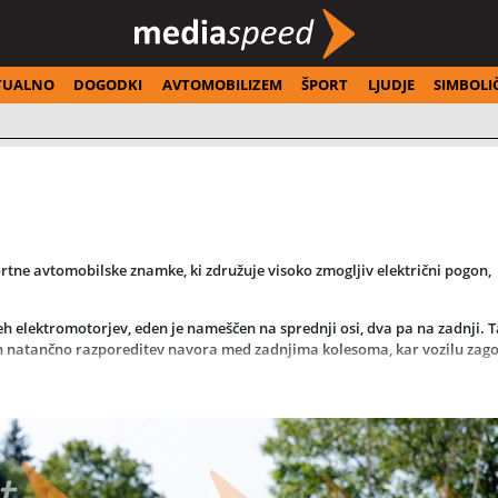
TUALNO
DOGODKI
AVTOMOBILIZEM
ŠPORT
LJUDJE
SIMBOLI
rtne avtomobilske znamke, ki združuje visoko zmogljiv električni pogon,
h elektromotorjev, eden je nameščen na sprednji osi, dva pa na zadnji. 
n natančno razporeditev navora med zadnjima kolesoma, kar vozilu zago
in od 0 do 100 km/h pospeši v zgolj 3,9 sekunde, medtem ko baterija s kap
 GT naj bi stal okoli 65.000 evrov, športnejša različica GTS pa približn
a in črpa navdih iz legendarnega modela Alpine A110. Dinamično silhueto