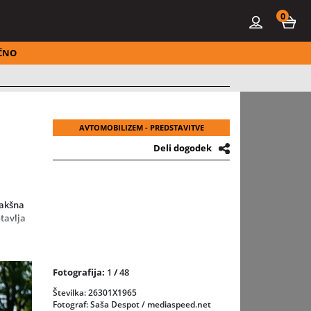
0
ČNO
AVTOMOBILIZEM - PREDSTAVITVE
Deli dogodek
Takšna
tavlja
aciteto
o
Fotografija:
1
/
48
Številka: 26301X1965
Fotograf: Saša Despot / mediaspeed.net