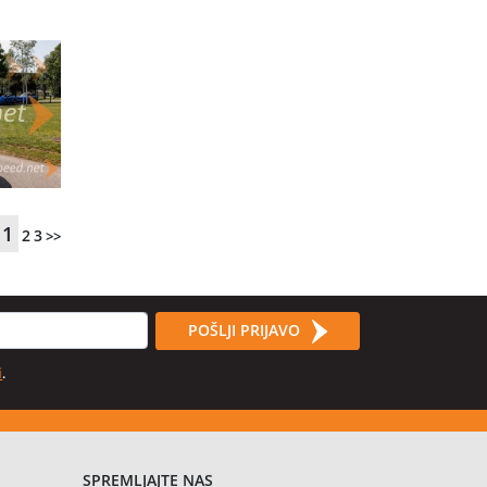
1
2
3
>>
POŠLJI PRIJAVO
i
.
SPREMLJAJTE NAS