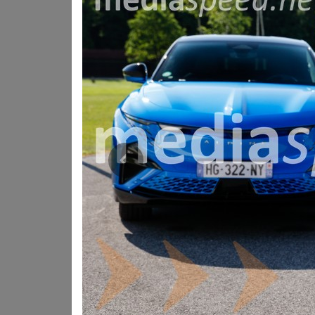
dopolnjujejo aerodinamične rešitve, med njimi tudi z
elementi, ki jih pri Alpine opisujejo kot »kozmični pra
V notranjosti vozilo ponuja dva 12-palčna zaslona z
Services. Prostornina prtljažnika znaša 532 litrov, ka
A390 bo v celoti nastajal v Franciji. Baterije proizva
podvozje izdelujejo v Le Mansu, končna montaža pa bo
proizvodnjo električnih vozil posebej posodobili, ob p
Prejšnja