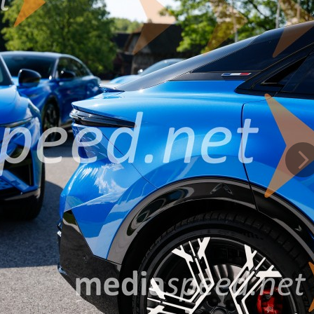
načilen usmerjevalnik zraka »bonnet blade«. Poseben pečat dajejo tudi s
h«.
 operacijskim sistemom Android Automotive in podporo za Google Automo
r model uvršča med bolj praktične športne električne križance.
ja podjetje Verkor, elektromotorji prihajajo iz Renaultove tovarne v Cléonu
 potekala v Dieppu, kjer bo novi model nasledil legendarni A110. Tovarn
rojektu pa zaposlili tudi nove sodelavce.
Na