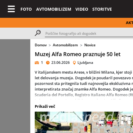
FOTO
AVTOMOBILIZEM
VIDEO
STORITVE
AK
Domov
Avtomobilizem
Novice
Muzej Alfa Romeo praznuje 50 let
1
23.06.2026
Ljubljana
V italijanskem mestu Arese, v bližini Milana, kjer stoj
let delovanja muzeja. Dogodek je poudaril povezavo
pozornost sta pritegnila tudi najnovejša ekskluzivna 
interpretirata značaj znamke Alfa Romeo. Dogodek je 
Scuderia del Portello, Registro Italiano Alfa Romeo 
te legendarne avtomobilske znamke - ter Alfa Rome
Prikaži več
Skupnost, ki presega avtomobile
Dogodek je v Arese privabil tisoče navdušencev z vsega
mreža več kot 300 uradnih klubov Alfa Romeo, ki potr
temelji na strasti, tradiciji in prepoznavni identitet