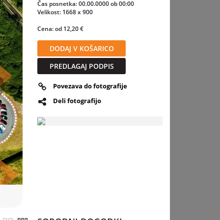
Čas posnetka: 00.00.0000 ob 00:00
Velikost: 1668 x 900
Cena: od 12,20 €
čino in
DODAJ V KOŠARICO
eset
osti.
PREDLAGAJ PODPIS
Povezava do fotografije
slednja
83T,
 Alfa
Deli fotografijo
 Skupaj
om iz
obilske
čas,
rhiv in