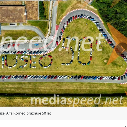
 Stradale, ročno izdelan kupe, omejen na 33 primerkov, ki združuje dediš
ssa, prva serija, nastala v sodelovanju z ekipo Luna Rossa, omejena na d
itev znamke v ekskluzivnost, oblikovno izraznost in vrhunske vozne lastn
Na
kipe Scuderia del Portello – med drugim dirkalnik Formula 1 Alfa Romeo 1
etta Spider »Sebring«. RIAR je na dogodku predstavil tri modele Spider,
ni preobleki ter model Alfa Romeo 75 3.0 V6 iz muzejske zbirke.
o Luna Rossa, ki so ga predstavili prvič po regati Preliminary Sardinia.
ossa je vodil parado vozil. Dogodek je dopolnil pogovor z Vittoriem Ferr
e in priprave na 38. pokal Amerike leta 2027 v Neaplju.
ovljen in ponovno odprt leta 2015, danes sodi med najpomembnejše avtom
zej Alfa Romeo praznuje 50 let
ovalcev iz več kot 120 držav. Stalna razstava obsega tri tematske sklope: 
il iz zgodovine znamke. Poleg razstavnih prostorov vključuje tudi obsežen a