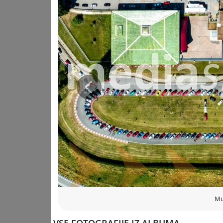
znamk.
V ospredju ekskluzivni modeli
Med najopaznejšimi vozili na dogodku sta izstopala 33
napredno tehnologijo ter Giulia Quadrifoglio Luna Ro
vozil (že razprodana). Oba projekta poudarjata usmer
Bogat program za navdušence
Prejšnja
Veliko zanimanja so pritegnila tudi dirkalna vozila e
model GTAM v dinamičnih prikazih ter legendarni Giuli
Romeo Driving Academy pa Giulio Quadrifoglio v poseb
Sodelovanje z Luno Rossa
Posebno pozornost je pritegnil tudi avtodom Alfa Rome
z modeloma 33 Stradale in Giulia Quadrifoglio Luna R
ekipe Luna Rossa, ki je osvetlil ozadje delovanja ekip
Muzej kot središče dediščine
Muzej Alfa Romeo v Areseju, ki je bil temeljito pren
Mu
muzeje v Evropi. Letno ga obišče več kot 100.000 obisk
oblikovanje in hitrost – ter približno 70 ključnih voz
VSE FOTOGRAFIJE IZ ALBUMA