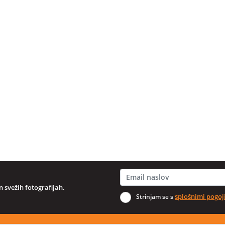
 svežih fotografijah.
splošnimi pogoj
Strinjam se s