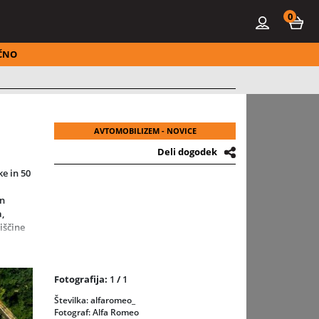
0
ČNO
AVTOMOBILIZEM - NOVICE
Deli dogodek
ke in 50
in
,
iščine
Fotografija:
1
/
1
 tudi
Številka: alfaromeo_
s
Fotograf: Alfa Romeo
ilskih