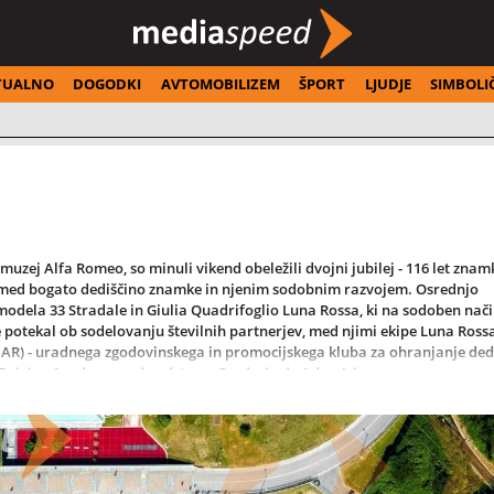
TUALNO
DOGODKI
AVTOMOBILIZEM
ŠPORT
LJUDJE
SIMBOLI
i muzej Alfa Romeo, so minuli vikend obeležili dvojni jubilej - 116 let znam
 med bogato dediščino znamke in njenim sodobnim razvojem. Osrednjo
modela 33 Stradale in Giulia Quadrifoglio Luna Rossa, ki na sodoben nač
potekal ob sodelovanju številnih partnerjev, med njimi ekipe Luna Rossa
(RIAR) - uradnega zgodovinskega in promocijskega kluba za ohranjanje ded
o Driving Academy pod vodstvom Scuderia de Adamich.
 sveta in več sto vozil iz različnih obdobij. Pomembno vlogo pri tem igra
juje, da znamka ohranja izjemno močno vez s svojimi privrženci. Ta odno
i, zaradi česar Alfa Romeo velja za eno najbolj čustveno povezanih avtomob