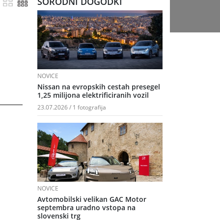
SORODNI DOGODKI
znamke
NOVICE
Nissan na evropskih cestah presegel
1,25 milijona elektrificiranih vozil
23.07.2026 / 1 fotografija
NOVICE
Avtomobilski velikan GAC Motor
septembra uradno vstopa na
slovenski trg