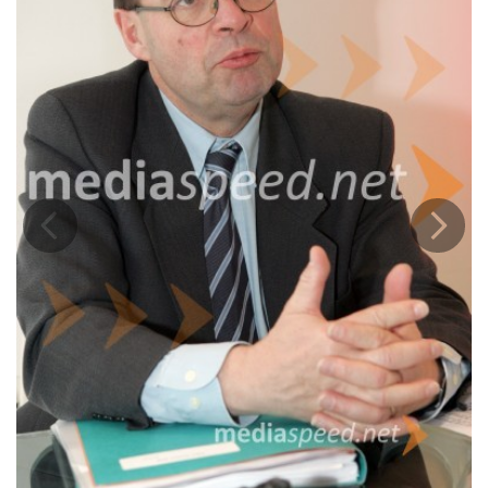
Prejšnja
Nasled