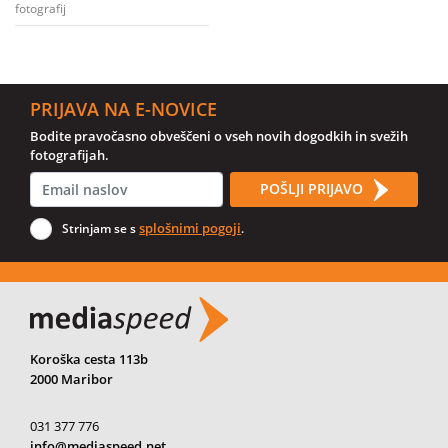
fotografij
PRIJAVA NA E-NOVICE
Bodite pravočasno obveščeni o vseh novih dogodkih in svežih
fotografijah.
POŠLJI PRIJAVO
splošnimi pogoji
Strinjam se s
.
Koroška cesta 113b
2000 Maribor
031 377 776
info@mediaspeed.net