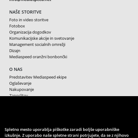
NAŠE STORITVE
Foto in video storitve
Fotobox
Organizacija dogodkov
Komunikacijske akcije in svetovanje
Management socialnih omrežji
Dizajn
Mediaspeed oranžni bonbončki
O NAS
Predstavitev Mediaspeed ekipe
Oglaševanje
Nakupovanje
Zaposlitev
Splošni pogoji poslovanja
Varstvo osebnih podatkov
Piškotki
SPREMLJAJTE NAS
Spletno mesto uporablja piškotke zaradi boljše uporabniške
izkušnje. Z uporabo naše spletne strani potrjujete, da se z njihovo