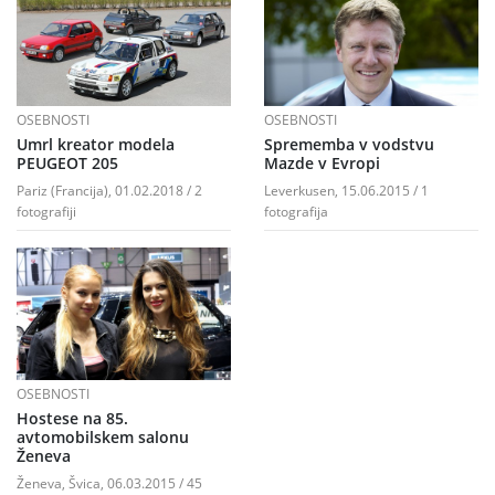
OSEBNOSTI
OSEBNOSTI
Umrl kreator modela
Sprememba v vodstvu
PEUGEOT 205
Mazde v Evropi
Pariz (Francija), 01.02.2018 / 2
Leverkusen, 15.06.2015 / 1
fotografiji
fotografija
OSEBNOSTI
Hostese na 85.
avtomobilskem salonu
Ženeva
Ženeva, Švica, 06.03.2015 / 45