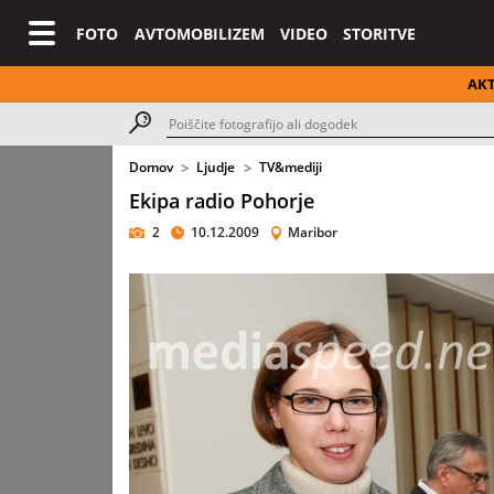
FOTO
AVTOMOBILIZEM
VIDEO
STORITVE
AK
Domov
Ljudje
TV&mediji
Ekipa radio Pohorje
2
10.12.2009
Maribor