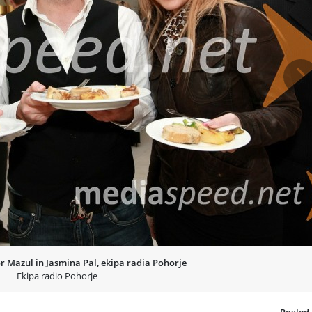
Na
or Mazul in Jasmina Pal, ekipa radia Pohorje
Ekipa radio Pohorje