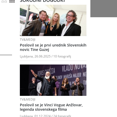
SORODNI DOGODKI
TV&MEDIJI
Poslovil se je prvi urednik Slovenskih
novic Tine Guzej
Ljubljana, 26.06.2025 / 10 fotografij
TV&MEDIJI
Poslovil se je Vinci Vogue Anžlovar,
legenda slovenskega filma
Ljubljana, 01.12.2024 / 24 fotografij