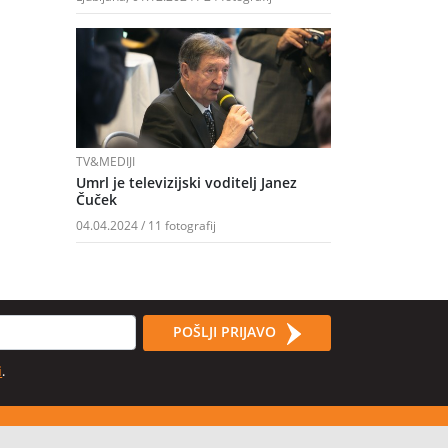
TV&MEDIJI
Umrl je televizijski voditelj Janez
Čuček
04.04.2024 / 11 fotografij
POŠLJI PRIJAVO
i
.