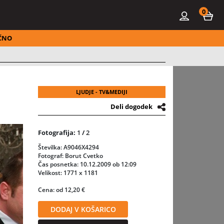
0
ČNO
LJUDJE - TV&MEDIJI
Deli dogodek
Fotografija:
1
/
2
Številka: A9046X4294
Fotograf: Borut Cvetko
Čas posnetka: 10.12.2009 ob 12:09
Velikost: 1771 x 1181
Cena: od 12,20 €
DODAJ V KOŠARICO