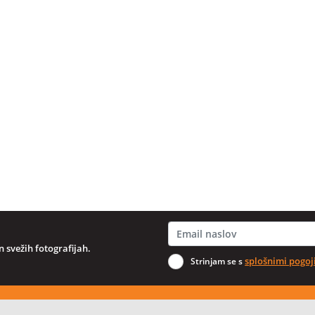
 svežih fotografijah.
splošnimi pogoj
Strinjam se s