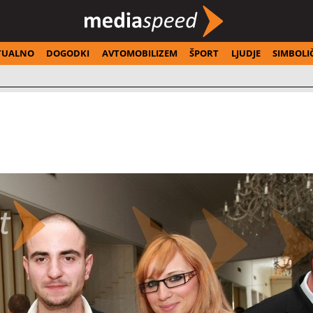
TUALNO
DOGODKI
AVTOMOBILIZEM
ŠPORT
LJUDJE
SIMBOLI