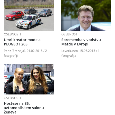
OSEBNOSTI
OSEBNOSTI
Umrl kreator modela
Sprememba v vodstvu
PEUGEOT 205
Mazde v Evropi
Pariz (Francija), 01.02.2018 / 2
Leverkusen, 15.06.2015 / 1
fotografiji
fotografija
OSEBNOSTI
Hostese na 85.
avtomobilskem salonu
Ženeva