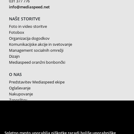
031 377 776
info@mediaspeed.net
NAŠE STORITVE
Foto in video storitve
Fotobox
Organizacija dogodkov
Komunikacijske akcije in svetovanje
Management socialnih omrežji
Dizajn
Mediaspeed oranžni bonbončki
O NAS
Predstavitev Mediaspeed ekipe
Oglaševanje
Nakupovanje
Zaposlitev
Splošni pogoji poslovanja
Varstvo osebnih podatkov
Piškotki
SPREMLJAJTE NAS
Spletno mesto uporablja piškotke zaradi boljše uporabniške