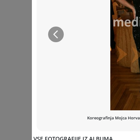
Prejšnja
Koreografinja Mojca Horvat,
VSE FOTOGRAFIJE IZ ALBUMA