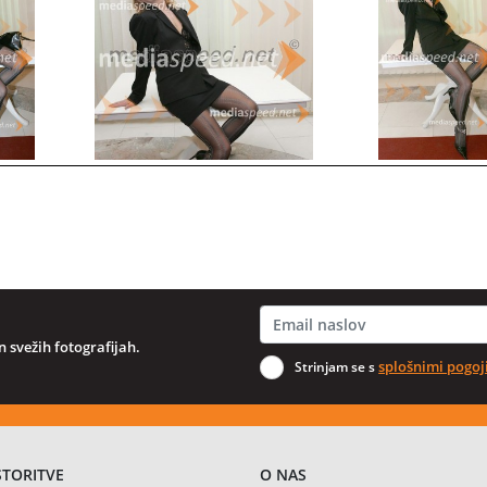
 svežih fotografijah.
splošnimi pogoj
Strinjam se s
STORITVE
O NAS