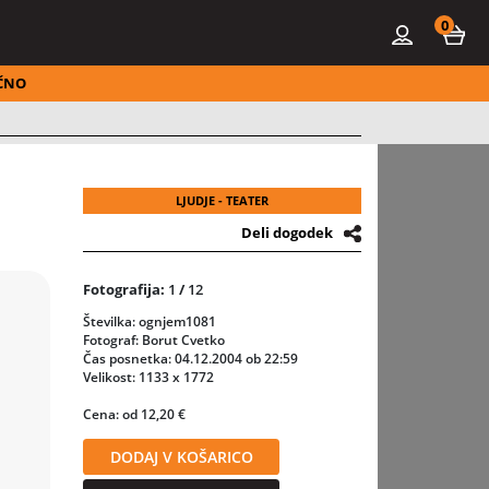
0
ČNO
LJUDJE - TEATER
Deli dogodek
Fotografija:
1
/
12
Številka: ognjem1081
Fotograf: Borut Cvetko
Čas posnetka: 04.12.2004 ob 22:59
Velikost: 1133 x 1772
Cena: od 12,20 €
DODAJ V KOŠARICO