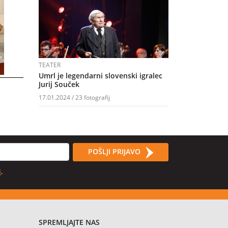
TEATER
Umrl je legendarni slovenski igralec
Jurij Souček
17.01.2024 / 23 fotografij
POŠLJI PRIJAVO
i
.
SPREMLJAJTE NAS