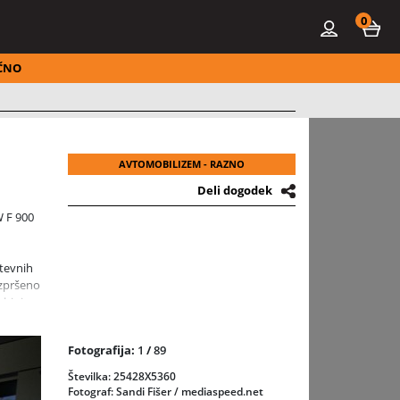
0
ČNO
AVTOMOBILIZEM - RAZNO
Deli dogodek
 F 900
tevnih
azpršeno
ohinj,
Fotografija:
1
/
89
ni
Thomas
Številka: 25428X5360
icinske
Fotograf: Sandi Fišer / mediaspeed.net