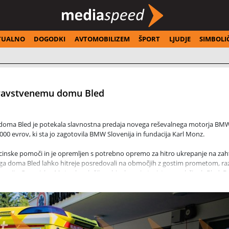
TUALNO
DOGODKI
AVTOMOBILIZEM
ŠPORT
LJUDJE
SIMBOLI
ravstvenemu domu Bled
doma Bled je potekala slavnostna predaja novega reševalnega motorja BMW
.000 evrov, ki sta jo zagotovila BMW Slovenija in fundacija Karl Monz.
inske pomoči in je opremljen s potrebno opremo za hitro ukrepanje na zah
ga doma Bled lahko hitreje posredovali na območjih z gostim prometom, r
a regijo Gorenjske. Motor bo služil prebivalcem in turistom v občinah Bled, B
led, dr. Lidija Pretnar Pristov, vodja reševalne postaje Mitja Kosič, general
rrad Slovenija Samo Trpin ter predsednik Sekcije reševalcev v zdravstvu 
, ki pomembno prispeva k izboljšanju dostopnosti in učinkovitosti nujne med