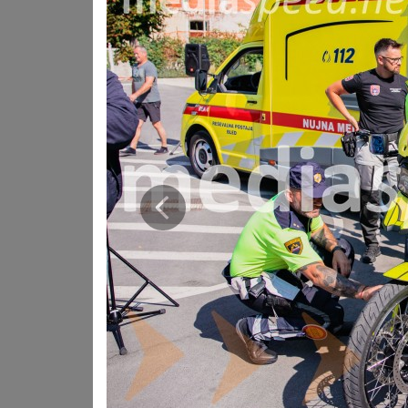
pomoči na območju Gorenjske.
Reševalni motor BMW F 900 GS-P bo odslej redno v uporabi
zlasti v poletni sezoni, ko se potrebe po nujnih posred
Prejšnja