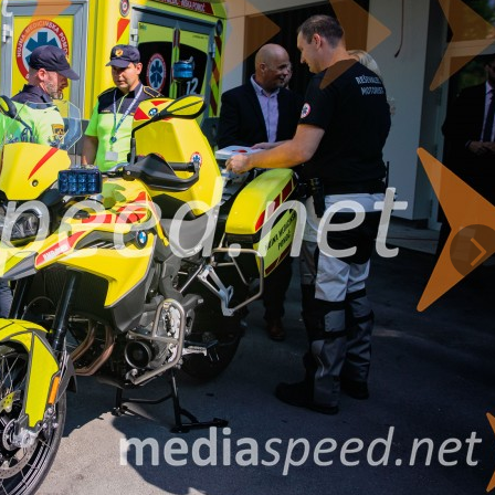
 pri reševalni postaji ZD Bled, kjer bo omogočal hitrejše in varnejše interv
ovanjih močno povečajo.
Na