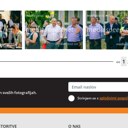
1
<<
 svežih fotografijah.
splošnimi pogoj
Strinjam se s
STORITVE
O NAS