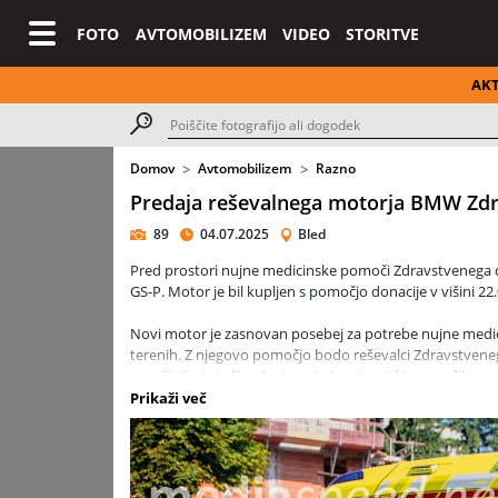
FOTO
AVTOMOBILIZEM
VIDEO
STORITVE
AK
Domov
Avtomobilizem
Razno
Predaja reševalnega motorja BMW Zd
89
04.07.2025
Bled
Pred prostori nujne medicinske pomoči Zdravstvenega 
GS-P. Motor je bil kupljen s pomočjo donacije v višini 22
Novi motor je zasnovan posebej za potrebe nujne medic
terenih. Z njegovo pomočjo bodo reševalci Zdravstvene
poselitvijo in težko dostopnimi cestami, ki so značilne z
Gorje in Radovljica.
Prikaži več
Dogodka so se udeležili direktorica Zdravstvenega doma B
direktor BMW Slovenija Aleš Suhorepec, vodja BMW Moto
Germ. S svojo prisotnostjo so izrazili podporo projektu