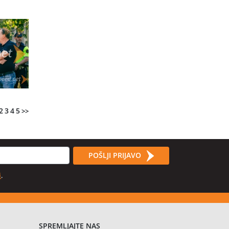
2
3
4
5
>>
POŠLJI PRIJAVO
i
.
SPREMLJAJTE NAS