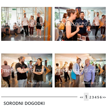
1
2
3
4
5
6
<<
>>
SORODNI DOGODKI