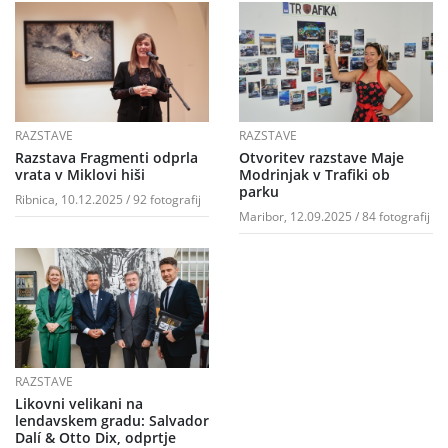
RAZSTAVE
RAZSTAVE
Razstava Fragmenti odprla
Otvoritev razstave Maje
vrata v Miklovi hiši
Modrinjak v Trafiki ob
parku
Ribnica, 10.12.2025 / 92 fotografij
Maribor, 12.09.2025 / 84 fotografij
RAZSTAVE
Likovni velikani na
lendavskem gradu: Salvador
Dalí & Otto Dix, odprtje