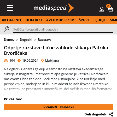
0
AKTUALNO
DOGODKI
AVTOMOBILIZEM
ŠPORT
LJUDJE
SIM
Domov
Dogodki
Razstave
Odprtje razstave Lične zablode slikarja Patrika
Dvorščaka
104
19.06.2024
Ljubljana
Na ogled v Generali galeriji je samostojna razstava akademskega
slikarja in magistra umetnosti mlajše generacije Patrika Dvorščaka z
naslovom Lične zablode. Sodi med ustvarjalce, ki se uvrščajo med
perspektivne, nadarjene in kljub mladosti že izoblikovane umetnike.
Na razstavi se predstavi z umetniškimi deli večjih in manjših formatov;
njegova likovna dela bogatijo kakovost klasičnega slikarstva. Čeprav je
Patrik Dvorščak v osnovi slikar, ga je pot zanesla tudi v kiparstvo.
Prikaži več
Predstavlja se z deli, ki so nastajala med letoma 2021 in 2024, nekatera
DOGODKI - RAZSTAVE
bodo na ogled prvič. Videli bomo tudi premikajočo se skulpturo, ki
gledalca nagovarja h gibanju in ga še dodatno spodbudi k dejavnemu
Deli dogodek