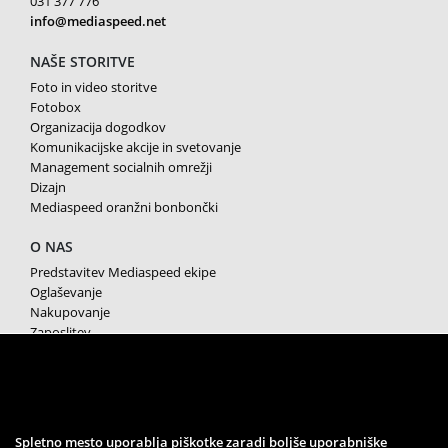
031 377 776
info@mediaspeed.net
NAŠE STORITVE
Foto in video storitve
Fotobox
Organizacija dogodkov
Komunikacijske akcije in svetovanje
Management socialnih omrežji
Dizajn
Mediaspeed oranžni bonbončki
O NAS
Predstavitev Mediaspeed ekipe
Oglaševanje
Nakupovanje
Zaposlitev
Splošni pogoji poslovanja
Varstvo osebnih podatkov
Piškotki
SPREMLJAJTE NAS
Spletno mesto uporablja piškotke zaradi boljše uporabniške